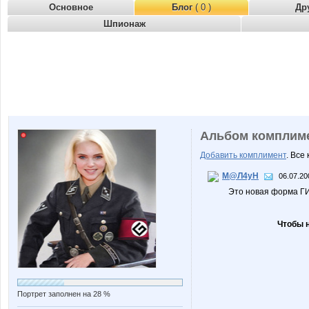
Основное
Блог
( 0 )
Др
Шпионаж
Альбом комплим
Добавить комплимент
. Все
М@Л4уН
06.07.20
Это новая форма Г
Чтобы 
Портрет заполнен на 28 %